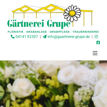
04141 82307
|
info@gaertnerei-grupe.de
|



