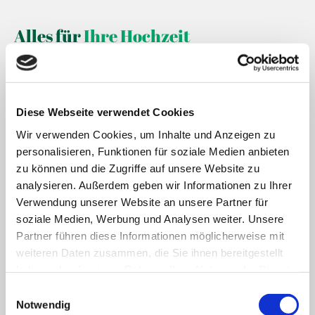
Alles für
Ihre Hochzeit
Brautstrauß
Brautschmuck
Diese Webseite verwendet Cookies
Wir verwenden Cookies, um Inhalte und Anzeigen zu
Autoschmuck
personalisieren, Funktionen für soziale Medien anbieten
Tischdekoration
zu können und die Zugriffe auf unsere Website zu
analysieren. Außerdem geben wir Informationen zu Ihrer
Wurfstrauß
Verwendung unserer Website an unsere Partner für
soziale Medien, Werbung und Analysen weiter. Unsere
Anstecker
Partner führen diese Informationen möglicherweise mit
weiteren Daten zusammen, die Sie ihnen bereitgestellt
Kirchendekoration
haben oder die sie im Rahmen Ihrer Nutzung der Dienste
gesammelt haben.
Einwilligungsauswahl
und vieles mehr
Notwendig